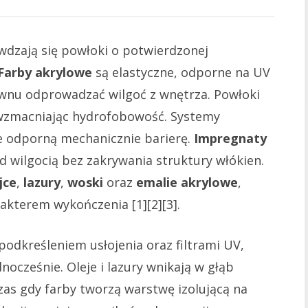
dzają się powłoki o potwierdzonej
Farby akrylowe
są elastyczne, odporne na UV
wnu odprowadzać wilgoć z wnętrza. Powłoki
wzmacniając hydrofobowość. Systemy
 odporną mechanicznie barierę.
Impregnaty
d wilgocią bez zakrywania struktury włókien.
jce
,
lazury
,
woski
oraz
emalie akrylowe
,
rakterem wykończenia [1][2][3].
podkreśleniem usłojenia oraz filtrami UV,
dnocześnie. Oleje i lazury wnikają w głąb
zas gdy farby tworzą warstwę izolującą na