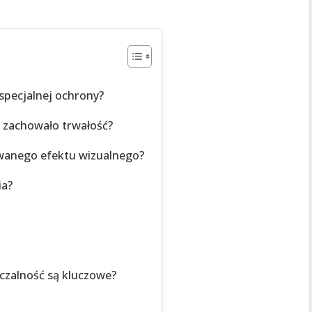
pecjalnej ochrony?
zachowało trwałość?
iwanego efektu wizualnego?
ia?
czalność są kluczowe?