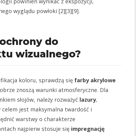
ogii powinien wynikać z ekspozycji,
ego wyglądu powłoki [2][3][9].
 ochrony do
tu wizualnego?
nifikacja koloru, sprawdzą się
farby akrylowe
dobrze znoszą warunki atmosferyczne. Dla
nkiem słojów, należy rozważyć
lazury
,
y celem jest maksymalna twardość i
ędnić warstwy o charakterze
antach najpierw stosuje się
impregnację