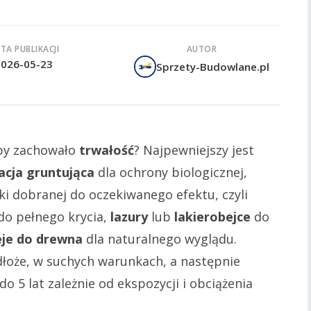
TA PUBLIKACJI
AUTOR
2026-05-23
Sprzety-Budowlane.pl
aby zachowało
trwałość
? Najpewniejszy jest
cja gruntująca
dla ochrony biologicznej,
i dobranej do oczekiwanego efektu, czyli
do pełnego krycia,
lazury
lub
lakierobejce
do
eje do drewna
dla naturalnego wyglądu.
odłoże, w suchych warunkach, a następnie
do 5 lat zależnie od ekspozycji i obciążenia