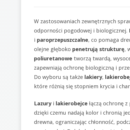
W zastosowaniach zewnętrznych spraw
odporności pogodowej i biologicznej.
i
paroprzepuszczalne
, co pomaga dre
olejne głęboko
penetrują strukturę
, 
poliuretanowe
tworzą twardą, wysoce
zapewniają ochronę biologiczną i prze
Do wyboru są także
lakiery
,
lakierobe
które różnią się stopniem krycia i cha
Lazury
i
lakierobejce
łączą ochronę z 
dzięki czemu nadają kolor i chronią je
drewna, ograniczając chłonność, podc