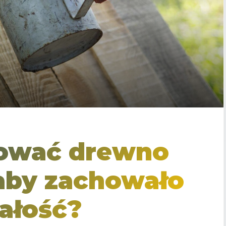
ować drewno
aby zachowało
ałość?