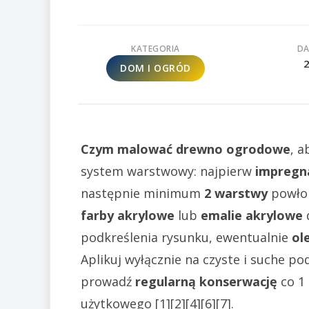
KATEGORIA
DA
DOM I OGRÓD
Czym malować drewno ogrodowe
, 
system warstwowy: najpierw
impregna
następnie minimum
2 warstwy
powłok
farby akrylowe
lub
emalie akrylowe
podkreślenia rysunku, ewentualnie
ol
Aplikuj wyłącznie na czyste i suche p
prowadź
regularną konserwację
co 1 
użytkowego [1][2][4][6][7].