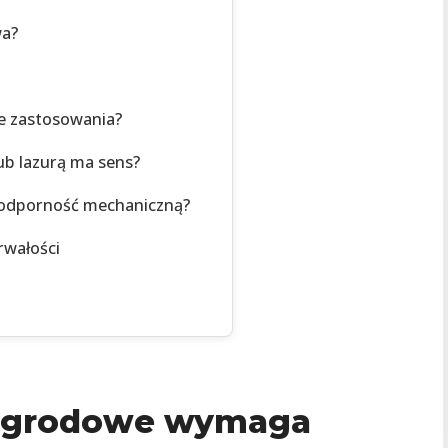
wa?
ie zastosowania?
lub lazurą ma sens?
 odporność mechaniczną?
wałości
 ogrodowe wymaga