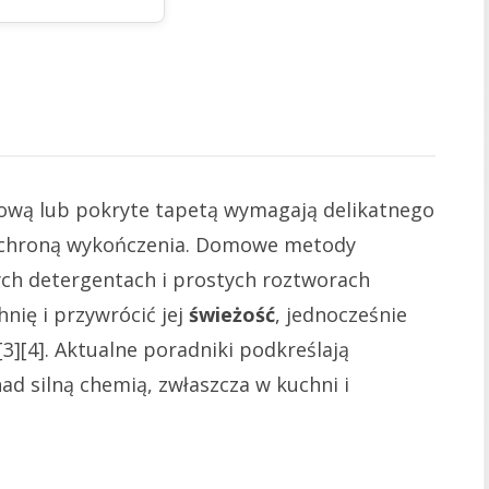
ową lub pokryte tapetą wymagają delikatnego
z ochroną wykończenia. Domowe metody
ych detergentach i prostych roztworach
nię i przywrócić jej
świeżość
, jednocześnie
3][4]. Aktualne poradniki podkreślają
d silną chemią, zwłaszcza w kuchni i