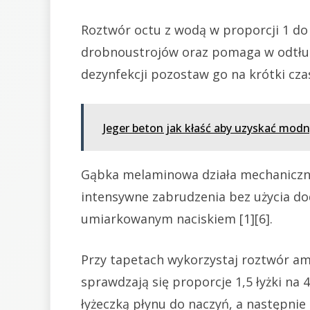
Roztwór octu z wodą w proporcji 1 do
drobnoustrojów oraz pomaga w odtłu
dezynfekcji pozostaw go na krótki czas
Jeger beton jak kłaść aby uzyskać modn
Gąbka melaminowa działa mechaniczni
intensywne zabrudzenia bez użycia dod
umiarkowanym naciskiem [1][6].
Przy tapetach wykorzystaj roztwór amo
sprawdzają się proporcje 1,5 łyżki na 4
łyżeczką płynu do naczyń, a następnie 