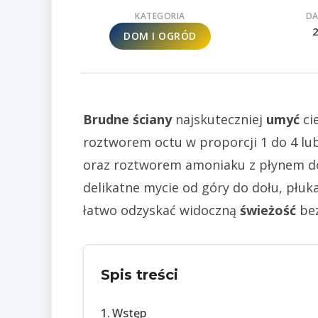
KATEGORIA
DA
DOM I OGRÓD
Brudne ściany
najskuteczniej
umyć
ci
roztworem octu w proporcji 1 do 4 l
oraz roztworem amoniaku z płynem do
delikatne mycie od góry do dołu, płuk
łatwo odzyskać widoczną
świeżość
bez
Spis treści
Wstęp