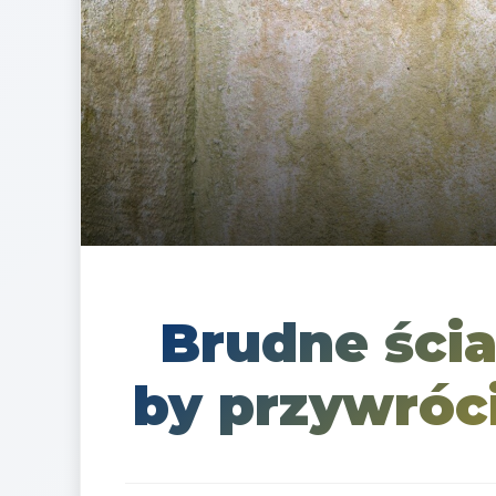
Brudne ści
by przywróc