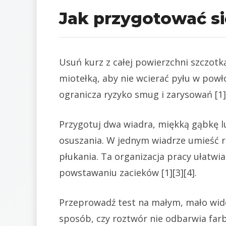
Jak przygotować si
Usuń kurz z całej powierzchni szczot
miotełką, aby nie wcierać pyłu w powł
ogranicza ryzyko smug i zarysowań [1][
Przygotuj dwa wiadra, miękką gąbkę l
osuszania. W jednym wiadrze umieść 
płukania. Ta organizacja pracy ułatwia
powstawaniu zacieków [1][3][4].
Przeprowadź test na małym, mało wid
sposób, czy roztwór nie odbarwia farby