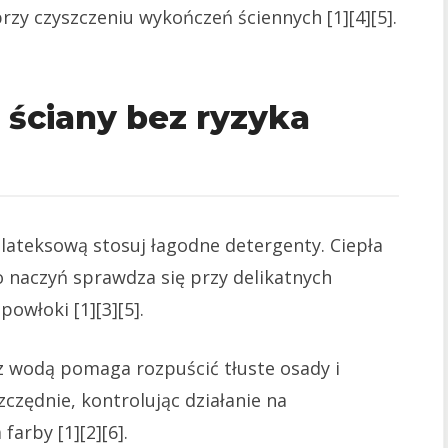
y czyszczeniu wykończeń ściennych [1][4][5].
ściany bez ryzyka
ateksową stosuj łagodne detergenty. Ciepła
 naczyń sprawdza się przy delikatnych
owłoki [1][3][5].
 z wodą pomaga rozpuścić tłuste osady i
czędnie, kontrolując działanie na
arby [1][2][6].