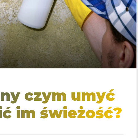
any czym umyć
ić im świeżość?