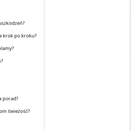
 uszkodzeń?
a krok po kroku?
 plamy?
m?
a porad?
nom świeżość?